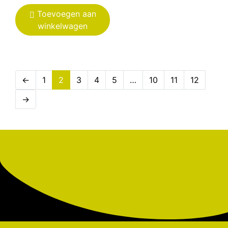
Toevoegen aan
winkelwagen
←
1
2
3
4
5
…
10
11
12
→