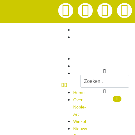
Home
Over
Noble-
Art
Winkel
Nieuws
Contact
Home
0
Over
Noble-
Art
Winkel
Nieuws