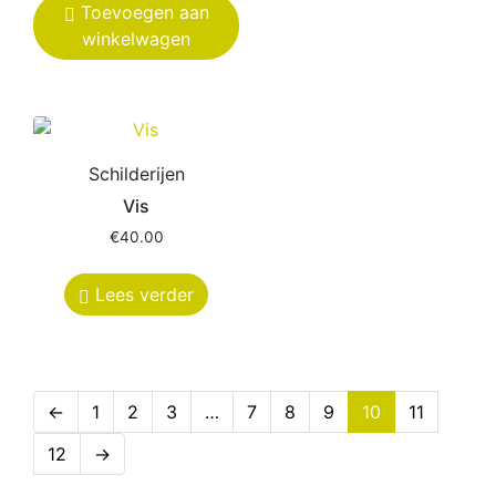
Toevoegen aan
winkelwagen
Schilderijen
Vis
€
40.00
Lees verder
←
1
2
3
…
7
8
9
10
11
12
→