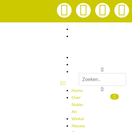
Home
Over
Noble-
Art
Winkel
Nieuws
Contact
Home
0
Over
Noble-
Art
Winkel
Nieuws