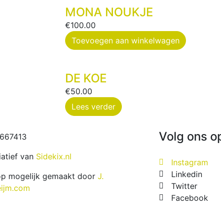
MONA NOUKJE
€
100.00
Toevoegen aan winkelwagen
DE KOE
€
50.00
Lees verder
Volg ons o
4667413
tiatief van
Sidekix.nl
Instagram
Linkedin
p mogelijk gemaakt door
J.
Twitter
eijm.com
Facebook