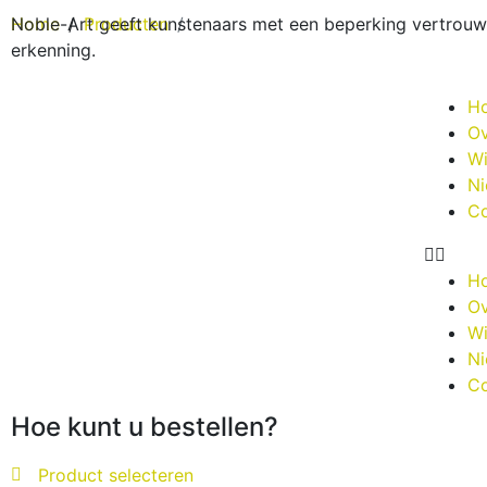
Noble-Art geeft kunstenaars met een beperking vertrou
Home
Producten
erkenning.
H
Ov
Wi
N
Co
H
Ov
Wi
N
Co
Hoe kunt u bestellen?
Product selecteren