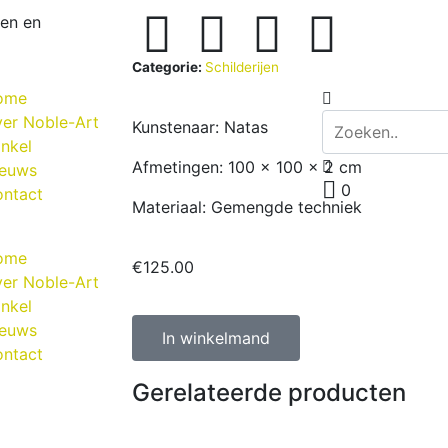
wen en
Categorie:
Schilderijen
ome
er Noble-Art
Kunstenaar: Natas
nkel
Afmetingen: 100 x 100 x 2 cm
ieuws
0
ntact
Materiaal: Gemengde techniek
ome
€
125.00
er Noble-Art
nkel
ieuws
In winkelmand
ntact
Gerelateerde producten