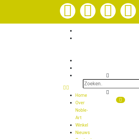
Home
Over
Noble-
Art
Winkel
Nieuws
Contact
Home
0
Over
Noble-
Art
Winkel
Nieuws